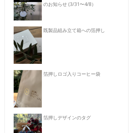
ョ
のお知らせ (3/31〜4/8）
ン
既製品組み立て箱への箔押し
箔押しロゴ入りコーヒー袋
箔押しデザインのタグ