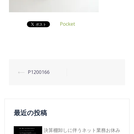
Pocket
投
⟵
P1200166
稿
ナ
ビ
ゲ
最近の投稿
ー
シ
決算棚卸しに伴うネット業務お休み