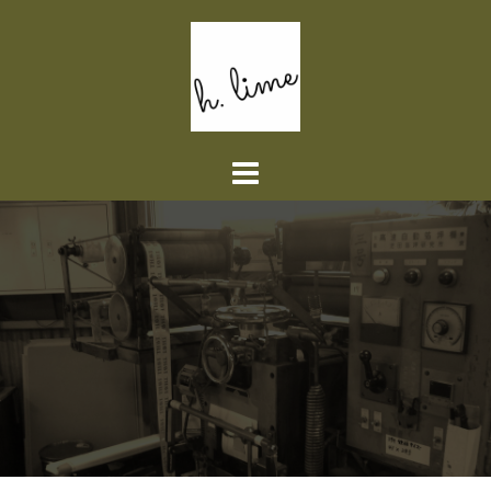
コ
ン
テ
ン
ツ
へ
ス
キ
ッ
プ