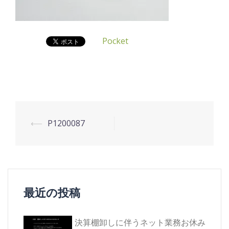
Pocket
投
⟵
P1200087
稿
ナ
ビ
ゲ
最近の投稿
ー
シ
決算棚卸しに伴うネット業務お休み