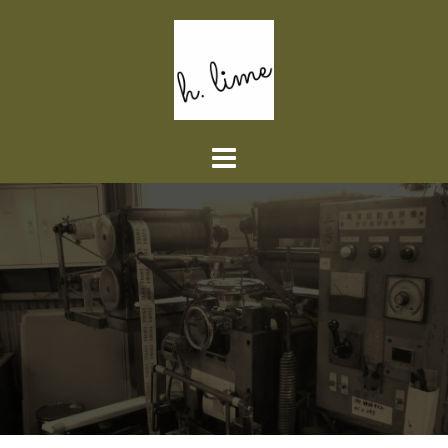
コ
ン
テ
ン
ツ
へ
ス
キ
ッ
プ