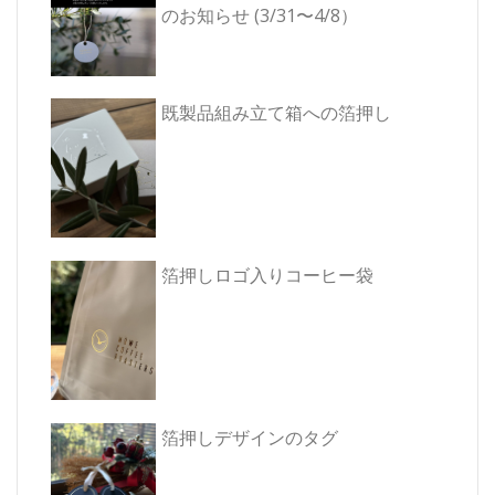
ョ
のお知らせ (3/31〜4/8）
ン
既製品組み立て箱への箔押し
箔押しロゴ入りコーヒー袋
箔押しデザインのタグ