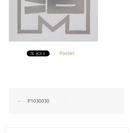
Pocket
投
⟵
P1030030
稿
ナ
ビ