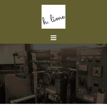
コ
ン
テ
ン
ツ
へ
ス
キ
ッ
プ