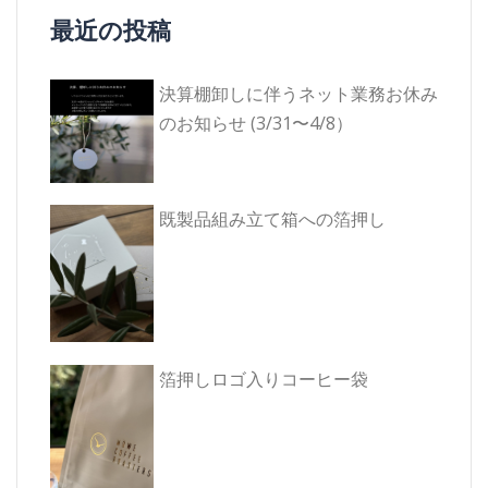
ゲ
最近の投稿
ー
シ
決算棚卸しに伴うネット業務お休み
ョ
のお知らせ (3/31〜4/8）
ン
既製品組み立て箱への箔押し
箔押しロゴ入りコーヒー袋