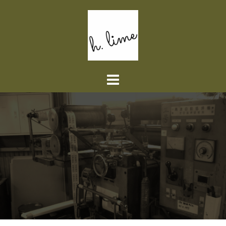
コ
ン
テ
ン
ツ
へ
ス
キ
ッ
プ