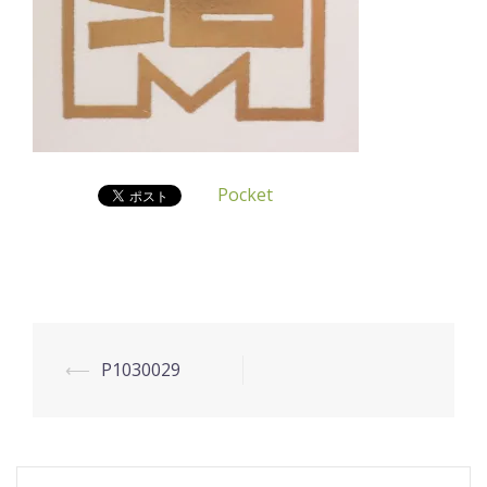
Pocket
投
⟵
P1030029
稿
ナ
ビ