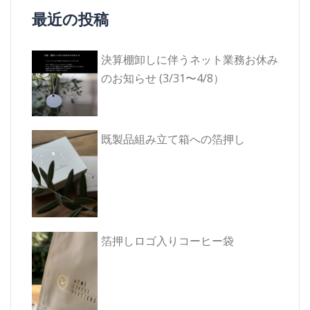
ゲ
最近の投稿
ー
シ
決算棚卸しに伴うネット業務お休み
ョ
のお知らせ (3/31〜4/8）
ン
既製品組み立て箱への箔押し
箔押しロゴ入りコーヒー袋