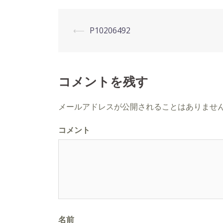
投
⟵
P10206492
稿
ナ
コメントを残す
ビ
メールアドレスが公開されることはありませ
ゲ
コメント
ー
シ
ョ
ン
名前