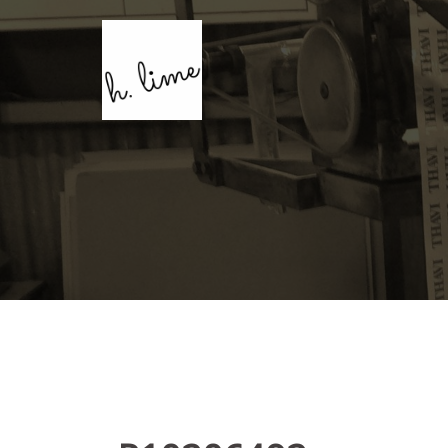
コ
ン
テ
ン
ツ
へ
ス
キ
ッ
プ