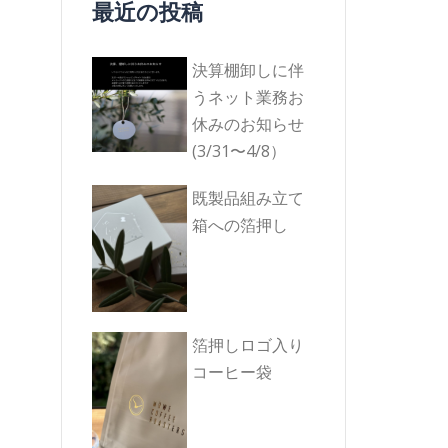
最近の投稿
決算棚卸しに伴
うネット業務お
休みのお知らせ
(3/31〜4/8）
既製品組み立て
箱への箔押し
箔押しロゴ入り
コーヒー袋