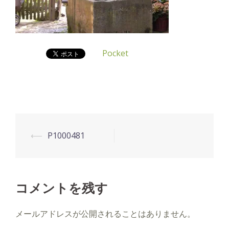
Pocket
投
⟵
P1000481
稿
ナ
ビ
コメントを残す
ゲ
ー
メールアドレスが公開されることはありません。
シ