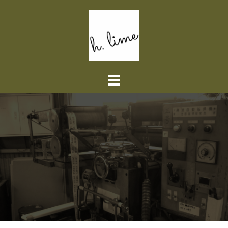
コ
ン
テ
ン
ツ
へ
ス
キ
ッ
プ