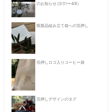
ョ
のお知らせ (3/31〜4/8）
ン
既製品組み立て箱への箔押し
箔押しロゴ入りコーヒー袋
箔押しデザインのタグ