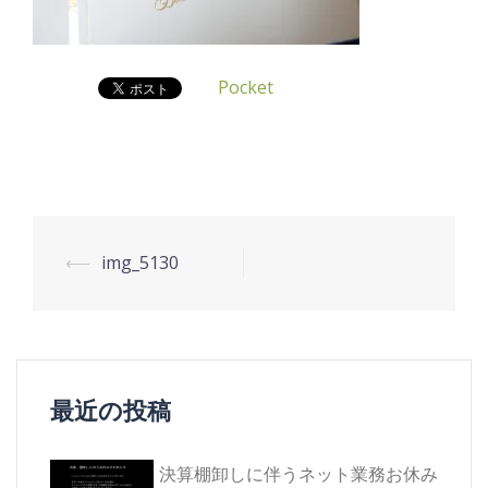
Pocket
投
⟵
img_5130
稿
ナ
ビ
ゲ
最近の投稿
ー
シ
決算棚卸しに伴うネット業務お休み