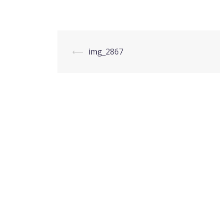
投
⟵
img_2867
稿
ナ
ビ
ゲ
ー
シ
ョ