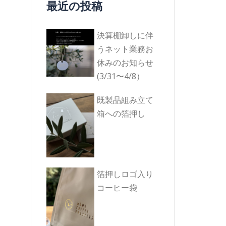
最近の投稿
決算棚卸しに伴
うネット業務お
休みのお知らせ
(3/31〜4/8）
既製品組み立て
箱への箔押し
箔押しロゴ入り
コーヒー袋