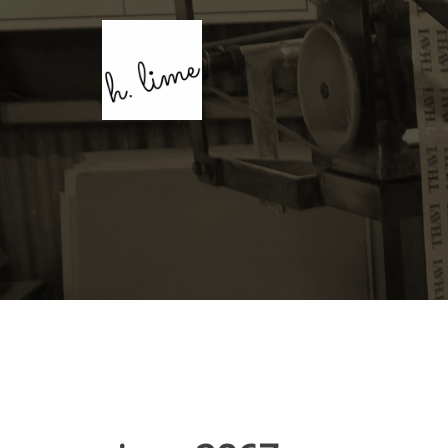
コ
ン
テ
ン
ツ
へ
ス
キ
ッ
プ