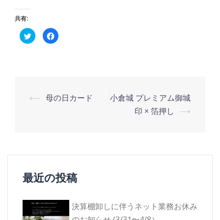
共有:
ク
Facebook
リ
で
ッ
共
ク
有
し
す
て
る
Twitter
に
で
は
共
ク
有
リ
投
(新
ッ
⟵
母の日カード
小倉城 プレミアム御城
し
ク
い
し
稿
印 × 箔押し
⟶
ウ
て
ィ
く
ナ
ン
だ
ド
さ
ウ
い
ビ
で
(新
開
し
ゲ
き
い
ま
ウ
す)
ィ
ー
ン
最近の投稿
ド
シ
ウ
で
開
ョ
き
ま
決算棚卸しに伴うネット業務お休み
ン
す)
のお知らせ (3/31〜4/8）