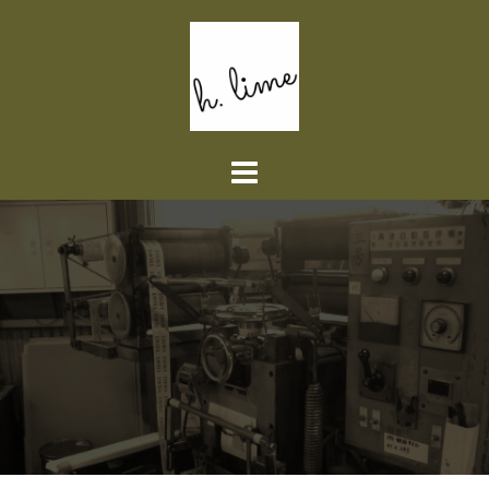
コ
ン
テ
ン
ツ
へ
ス
キ
ッ
プ