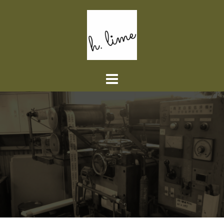
コ
ン
テ
ン
ツ
へ
ス
キ
ッ
プ