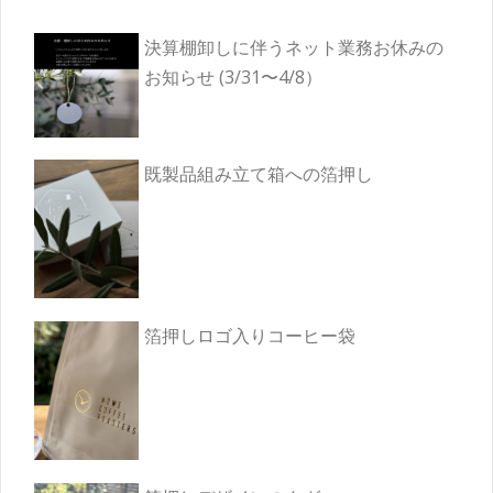
決算棚卸しに伴うネット業務お休みの
お知らせ (3/31〜4/8）
既製品組み立て箱への箔押し
箔押しロゴ入りコーヒー袋