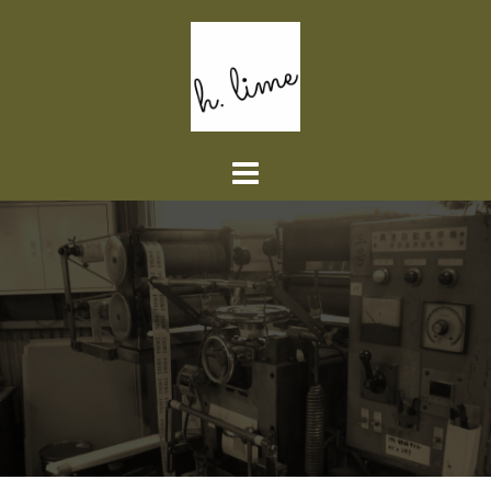
コ
ン
テ
ン
ツ
へ
ス
キ
ッ
プ