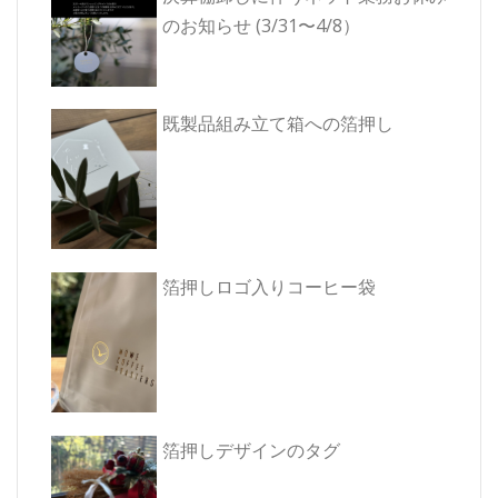
ン
す)
のお知らせ (3/31〜4/8）
既製品組み立て箱への箔押し
箔押しロゴ入りコーヒー袋
箔押しデザインのタグ