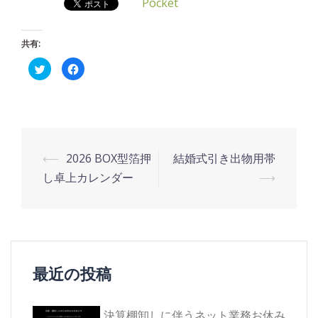
Pocket
共有:
ク
Facebook
リ
で
ッ
共
ク
有
し
す
て
る
Twitter
に
で
は
共
ク
有
リ
投
(新
ッ
⟵
2026 BOX型箔押
結婚式引き出物用帯
し
ク
い
し
稿
し卓上カレンダー
⟶
ウ
て
ィ
く
ナ
ン
だ
ド
さ
ウ
い
ビ
で
(新
開
し
ゲ
き
い
ま
ウ
す)
ィ
ー
ン
最近の投稿
ド
シ
ウ
で
開
ョ
き
ま
決算棚卸しに伴うネット業務お休み