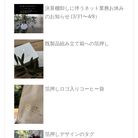
ョ
き
ま
決算棚卸しに伴うネット業務お休み
ン
す)
のお知らせ (3/31〜4/8）
既製品組み立て箱への箔押し
箔押しロゴ入りコーヒー袋
箔押しデザインのタグ