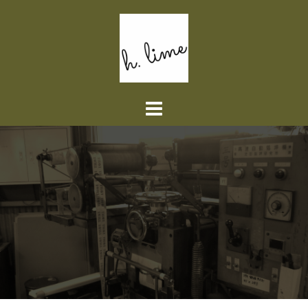
コ
ン
テ
ン
ツ
へ
ス
キ
ッ
プ