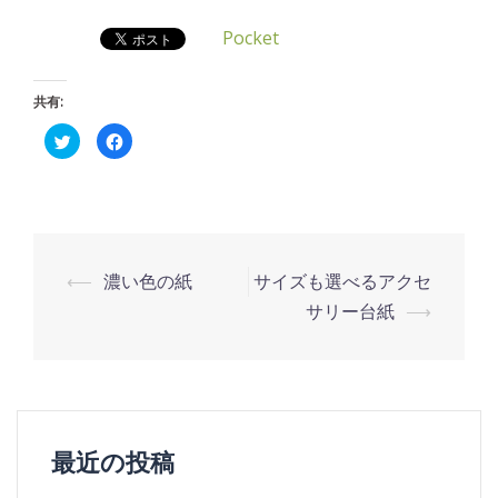
Pocket
共有:
ク
Facebook
リ
で
ッ
共
ク
有
し
す
て
る
Twitter
に
で
は
共
ク
有
リ
投
(新
ッ
⟵
濃い色の紙
サイズも選べるアクセ
し
ク
い
し
稿
サリー台紙
⟶
ウ
て
ィ
く
ナ
ン
だ
ド
さ
ウ
い
ビ
で
(新
開
し
ゲ
き
い
ま
ウ
す)
ィ
ー
ン
最近の投稿
ド
シ
ウ
で
開