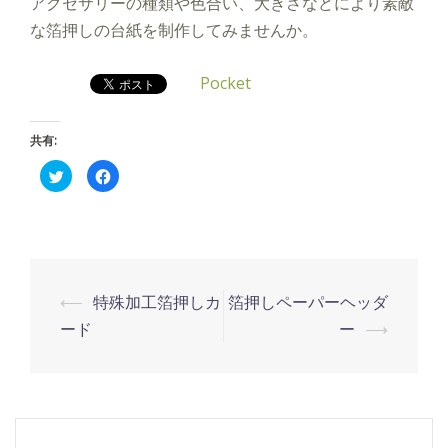
アクセサリーの種類や色合い、大きさなどにより素敵
な箔押しの台紙を制作してみませんか。
Pocket
共有:
ク
Facebook
リ
で
ッ
共
ク
有
し
す
て
る
Twitter
に
で
は
共
ク
有
リ
投
(新
ッ
⟵
特殊加工箔押しカ
箔押しペーパーヘッダ
し
ク
い
し
稿
ード
ー
⟶
ウ
て
ィ
く
ナ
ン
だ
ド
さ
ウ
い
ビ
で
(新
開
し
ゲ
き
い
ま
ウ
す)
ィ