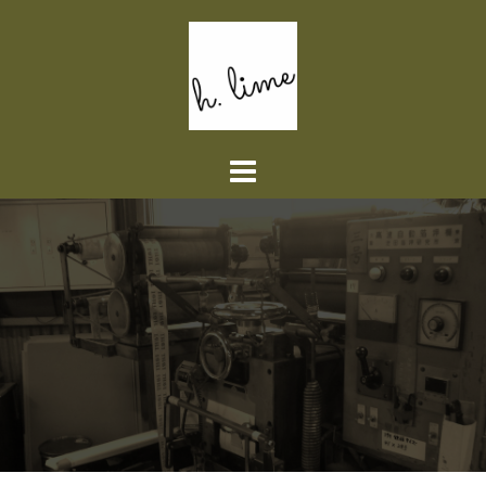
コ
ン
テ
ン
ツ
へ
ス
キ
ッ
プ