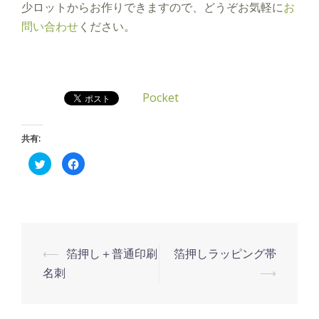
少ロットからお作りできますので、どうぞお気軽に
お
問い合わせ
ください。
Pocket
共有:
ク
Facebook
リ
で
ッ
共
ク
有
し
す
て
る
Twitter
に
で
は
共
ク
有
リ
投
(新
ッ
⟵
箔押し＋普通印刷
箔押しラッピング帯
し
ク
い
し
稿
名刺
⟶
ウ
て
ィ
く
ナ
ン
だ
ド
さ
ウ
い
ビ
で
(新