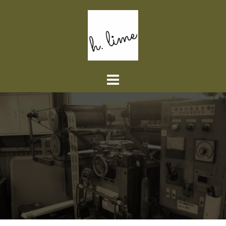
コ
ン
テ
ン
ツ
へ
ス
キ
ッ
プ