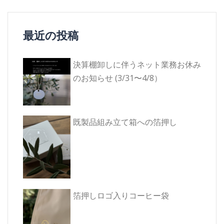
開
し
ゲ
き
い
ま
ウ
す)
ィ
ー
ン
最近の投稿
ド
シ
ウ
で
開
ョ
き
ま
決算棚卸しに伴うネット業務お休み
ン
す)
のお知らせ (3/31〜4/8）
既製品組み立て箱への箔押し
箔押しロゴ入りコーヒー袋