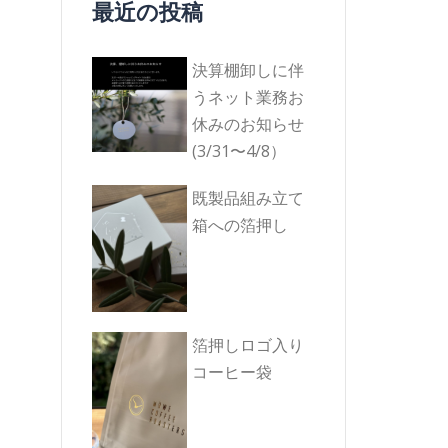
最近の投稿
決算棚卸しに伴
うネット業務お
休みのお知らせ
(3/31〜4/8）
既製品組み立て
箱への箔押し
箔押しロゴ入り
コーヒー袋