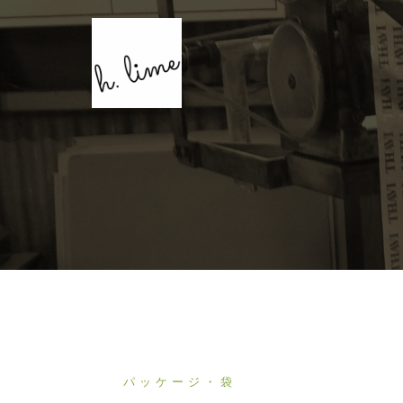
コ
ン
テ
ン
ツ
へ
ス
キ
ッ
プ
パッケージ・袋